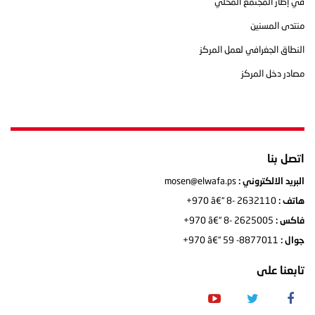
في إطار المجتمع المحلي
منتدى المسنين
النطاق الجغرافي لعمل المركز
مصادر دخل المركز
اتصل بنا
mosen@elwafa.ps
البريد الالكتروني :
+970 â€“ 8- 2632110
هاتف :
+970 â€“ 8- 2625005
فاكس :
+970 â€“ 59 -8877011
جوال :
تابعنا على