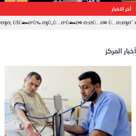
أخر الاخبار
ÙˆÙØ§Ø¡ ÙŠÙ†Ø¹Ù‰ Ø§Ù„Ù…Ø³Ù†Ø© Ø±Ø­Ù…Ø© Ù…Ø±Ø§Ø
أخبار المركز