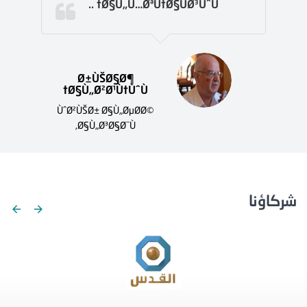
Ø§Ù„Ù…ØªÙ†Ø§ÙØ³ÙˆÙ† ..
Ø±ÙŠØ§Ø¶
Ø§Ù„Ø²Ø¹Ù†ÙˆÙ†
ÙˆØ²ÙŠØ± Ø§Ù„ØµØ­Ø©
Ø§Ù„Ø³Ø§Ø¨Ù‚
شركاؤنا