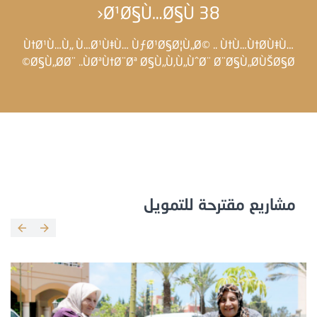
38 Ø¹Ø§Ù…Ø§Ù‹
Ù†Ø¹Ù…Ù„ Ù…Ø¹Ù‡Ù… ÙƒØ¹Ø§Ø¦Ù„Ø© .. Ù†Ù…Ù†Ø­Ù‡Ù…
Ø§Ù„Ø­Ø¨ ..ÙØªÙ†Ø¨Øª Ø§Ù„Ù‚Ù„ÙˆØ¨ Ø¨Ø§Ù„Ø­ÙŠØ§Ø©
مشاريع مقترحة للتمويل