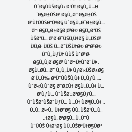
ÙˆØ§ÙÙŠØ§Ù‹ Ø¹Ù† Ø§Ù„Ù…Ø
´Ø§Ø±ÙŠØ¹ Ø§Ù„Ø¬Ø§Ø±ÙŠ
ØªÙ†ÙÙŠØ°Ù‡Ø§ ÙˆØ§Ù„Ø¨Ø±Ø§Ù…
Ø¬ Ø§Ù„Ø±Ø§Ø¦Ø¹Ø© Ø§Ù„ØªÙŠ
ÙŠØªÙ… ØªØ·Ø¨ÙŠÙ‚Ù‡Ø§ Ù„ÙŠØ³
ÙÙ‚Ø· ÙÙŠ Ù…Ø¯ÙŠÙ†Ø© ØºØ²Ø©
ÙˆÙ„ÙƒÙ† ÙÙŠ ÙˆØ³Ø·
Ø§Ù„Ù‚Ø·Ø§Ø¹ ÙˆØ¬Ù†ÙˆØ¨Ù‡ .
Ø§Ù„Ø­Ù…Ø¯ Ù„Ù„Ù‡ ÙƒØ«ÙŠØ±Ø§
Ø¹Ù„Ù‰ ØªÙˆÙÙŠÙ‚Ù‡ Ù„ÙƒÙ…..
ÙˆØ«Ù‚ÙˆØ§ Ø¨Ø£Ù† Ø§Ù„Ù„Ù‡ Ù…
Ø¹ÙƒÙ… ÙˆÙŠØ±Ø¹Ø§ÙƒÙ…
ÙˆÙŠØ²ÙŠØ¯ÙƒÙ… Ù…Ù† ÙØ¶Ù„Ù‡ ..
Ù„Ù…Ø«Ù„ Ù‡Ø°Ø§ ÙÙ„ÙŠØ¹Ù…Ù„
Ø§Ù„Ø¹Ø§Ù…Ù„ÙˆÙ†..
ÙˆÙÙŠ Ù‡Ø°Ø§ ÙÙ„ÙŠØªÙ†Ø§ÙØ³