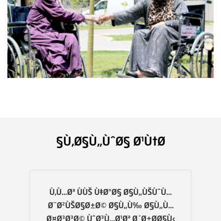
Ù‚Ø§Ù„ÙˆØ§ Ø¹Ù†Ø§
Ù‚Ù…Øª ÙÙŠ Ù‡Ø°Ø§ Ø§Ù„ÙŠÙˆÙ…
Ø¨Ø²ÙŠØ§Ø±Ø© Ø§Ù„Ù‰ Ø§Ù„Ù…
Ø¤Ø³Ø³Ø© ÙˆØ³Ù…Ø¹Øª Ø´Ø±Ø­Ø§Ù‹