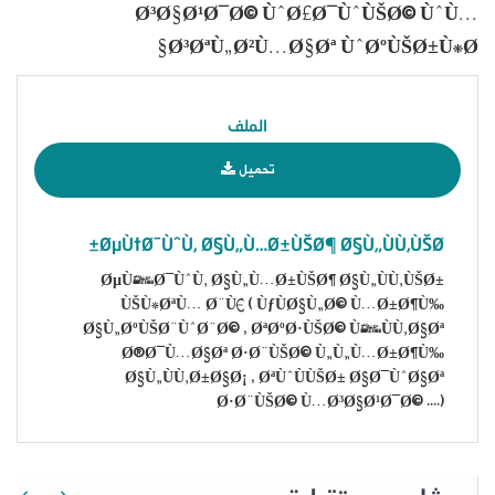
Ø³Ø§Ø¹Ø¯Ø© ÙˆØ£Ø¯ÙˆÙŠØ© ÙˆÙ…
Ø³ØªÙ„Ø²Ù…Ø§Øª ÙˆØºÙŠØ±Ù‡Ø§
الملف
تحميل
ØµÙ†Ø¯ÙˆÙ‚ Ø§Ù„Ù…Ø±ÙŠØ¶ Ø§Ù„ÙÙ‚ÙŠØ±
ØµÙ†Ø¯ÙˆÙ‚ Ø§Ù„Ù…Ø±ÙŠØ¶ Ø§Ù„ÙÙ‚ÙŠØ±
ÙŠÙ‡ØªÙ… Ø¨Ù€ ( ÙƒÙØ§Ù„Ø© Ù…Ø±Ø¶Ù‰
Ø§Ù„ØºÙŠØ¨ÙˆØ¨Ø© , ØªØºØ·ÙŠØ© Ù†ÙÙ‚Ø§Øª
Ø®Ø¯Ù…Ø§Øª Ø·Ø¨ÙŠØ© Ù„Ù„Ù…Ø±Ø¶Ù‰
Ø§Ù„ÙÙ‚Ø±Ø§Ø¡ , ØªÙˆÙÙŠØ± Ø§Ø¯ÙˆØ§Øª
Ø·Ø¨ÙŠØ© Ù…Ø³Ø§Ø¹Ø¯Ø© ....)