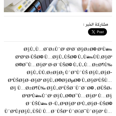
مشاركة الخبر :
Ø§Ù„Ù…Ø´Ø±ÙˆØ¹ Ø¹Ø¨Ø§Ø±Ø© Ø¹Ù†
ØªØºØ·ÙŠØ© Ù…Ø§Ù„ÙŠØ© Ù„Ù†ÙÙ‚Ø§Øª
Ø®Ø¯Ù…Ø§Øª Ø·Ø¨ÙŠØ© Ù„Ù„Ù…Ø±Ø¶Ù‰
Ø§Ù„ÙÙ‚Ø±Ø§Ø¡ ÙˆØ°ÙˆÙŠ Ø§Ù„Ø§Ø­
ØªÙŠØ§Ø¬Ø§Øª Ø§Ù„Ø®Ø§ØµØ© Ù„Ø§Ø³ÙŠÙ…
Ø§ Ù…Ø±Ø¶Ù‰ Ø§Ù„ØºÙŠØ¨ÙˆØ¨Ø© , Ø­ÙŠØ«
ØªØªÙ†ÙˆØ¹ Ø§Ù„Ø®Ø¯Ù…Ø§Øª Ù…Ø§
Ø¨ÙŠÙ† Ø¬Ù„Ø³Ø§Øª Ø¹Ù„Ø§Ø¬ÙŠØ©
ÙˆØªÙƒØ§Ù„ÙŠÙ Ù…Ø¨ÙŠØª ÙˆØ£Ø¯ÙˆØ§Øª Ù…