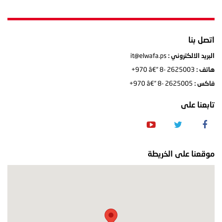
اتصل بنا
it@elwafa.ps
البريد الالكتروني :
+970 â€“ 8- 2625003
هاتف :
+970 â€“ 8- 2625005
فاكس :
تابعنا على
موقعنا على الخريطة