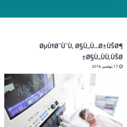
ØµÙ†Ø¯ÙˆÙ‚ Ø§Ù„Ù…Ø±ÙŠØ¶
Ø§Ù„ÙÙ‚ÙŠØ±
17,نوفمبر 2016