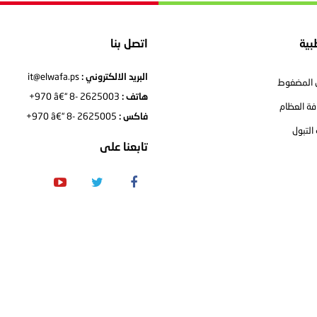
بية
اتصل بنا
it@elwafa.ps
البريد الالكتروني :
 المضغوط
+970 â€“ 8- 2625003
هاتف :
فة العظام
+970 â€“ 8- 2625005
فاكس :
التبول
تابعنا على