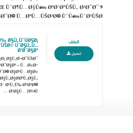
Œ ÙˆØ¶Ù…Ø§Ù† ØªØ´ØºÙŠÙ„ Ø¹Ø¯Ø¯ 9
ŠØ¯Ø© Ù…ØªÙ…ÙŠØ²Ø© ÙˆÙ†ÙˆØ¹ÙŠØ©.
Ù‰ Ø§Ù„ÙˆÙØ§Ø¡
الملف
¨ÙŠØ© ÙˆØ§Ù„Ù…
Ø¹Ø¯Ø§Øª
تحميل
§Ø¡ Ø§Ù„Ø¬Ø¯ÙŠØ¯
Ø¯Ø§Øª – Ù…Ø±Ø­
Ø¯Ø© Ø§Ø¹Ù…Ø§Ø±
Ø§Ù„Ø§Ø­ØªÙ„Ø§Ù„
Ø¨ Ø¹Ù„Ù‰ ØºØ²Ø©
Ø¹Ø§Ù… 2014Ù….