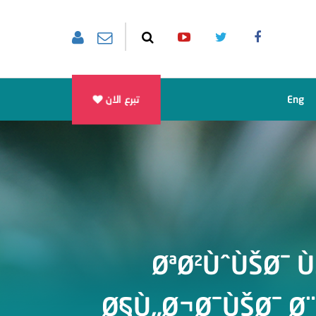
تبرع الان
Eng
ØªØ²ÙˆÙŠØ¯ 
Ø§Ù„Ø¬Ø¯ÙŠØ¯ Ø