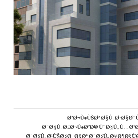
ØªØ¬Ù‡ÙŠØ² Ø§Ù„Ø·Ø§Ø¨
Ø¨Ø§Ù„Ø£Ø¬Ù‡Ø²Ø© ÙˆØ§Ù„Ù…Ø¹
Ø¨Ø§Ù„Ø¹ÙŠØ§Ø¯Ø§Øª Ø¨Ø§Ù„Ø¥Ø¶Ø§ÙØ