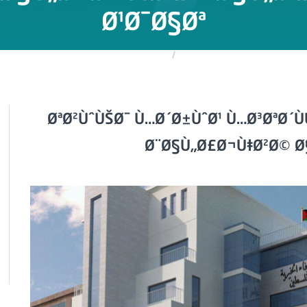
Ø¹Ø¯Ø§Øª
الرئيسية
مشاريع مستقبلية
ØªØ²ÙˆÙŠØ¯ Ù…Ø´Ø±ÙˆØ¹ Ù…Ø³ØªØ´Ù
Ø¨Ø§Ù„Ø£Ø¬Ù‡Ø²Ø© Ø