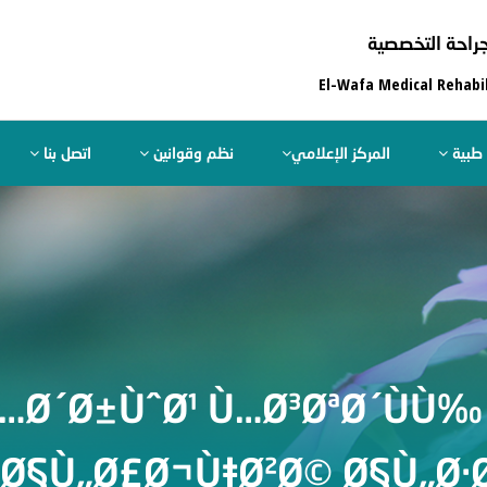
راحة التخصصية
El-Wafa Medical Rehabil
طبية
المركز الإعلامي
نظم وقوانين
اتصل بنا
Ù…Ø´Ø±ÙˆØ¹ Ù…Ø³ØªØ´ÙÙ‰ 
¨Ø§Ù„Ø£Ø¬Ù‡Ø²Ø© Ø§Ù„Ø·