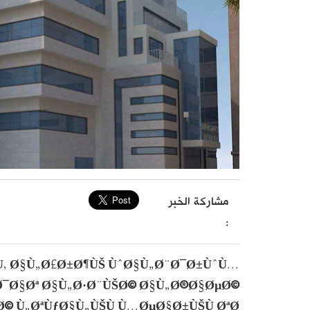
مشاركة الخبر
:
Ù‚ Ø§Ù„Ø£Ø±Ø¶ÙŠ ÙˆØ§Ù„Ø¨Ø¯Ø±ÙˆÙ…
Ø¯Ø§Øª Ø§Ù„Ø·Ø¨ÙŠØ© Ø§Ù„Ø®Ø§ØµØ©
© Ù„ØªÙƒØ§Ù„ÙŠÙ Ù…ØµØ§Ø±ÙŠÙ ØªØ