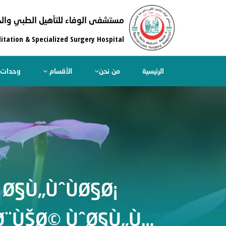
مستشفى الوفاء للتأهيل الطبي والج
itation & Specialized Surgery Hospital
الرئيسية
من نحن
الأقسام
وحدات 
Ø§Ù„ÙˆÙØ§Ø¡
Ø¨ÙŠØ© ÙˆØ§Ù„Ù…