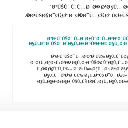
´ØºÙŠÙ„ Ù„Ù…Ø¯Ø© Ø¹Ø§Ù… Ø
Ø¹ÙŠØ§Ø¯Ø§Øª Ø¨Ø®Ø¯Ù…Ø§Øª ÙØ±Ù
ØªØ²ÙˆÙŠØ¯ Ù…Ø´Ø±ÙˆØ¹ Ù…Ø³ØªØ´Ù
Ø§Ù„Ø¬Ø¯ÙŠØ¯ Ø¨Ø§Ù„Ø£Ø¬Ù‡Ø²Ø© Ø§Ù„Ø·Ø
ØªØ²ÙˆÙŠØ¯ Ù…Ø³ØªØ´ÙÙ‰ Ø§Ù„ÙˆÙØ
Ø¨Ø§Ù„Ø£Ø¬Ù‡Ø²Ø© Ø§Ù„Ø·Ø¨ÙŠØ© ÙˆØ§Ù„Ù…Ø¹
Ù„Ø© Ø£ÙˆÙ„Ù‰ – Ø¨Ø±Ù†Ø§Ù…Ø¬ Ø¥Ø¹Ø§
Ø§Ù„Ù…Ø³ØªØ´ÙÙ‰ Ø§Ù„Ø°ÙŠ Ø¯Ù…Ø±Ù‡ 
Ø§Ù„Ø§Ø³Ø±Ø§Ø¦ÙŠÙ„ÙŠ Ø®Ù„Ø§Ù„ Ø§Ù„Ø­Ø±